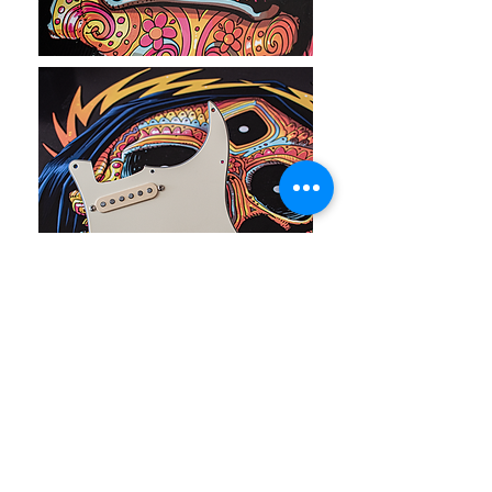
©2016 . CUSTOMY PICKUPS® É MARCA REGISTRADA . FROM